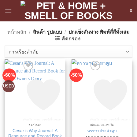
ข้าม
0
ไป
ยัง
เนื้อหา
หน้าหลัก
/
สินค้า รูปแบบ
/
ปกแข็งสันห่วง พิมพ์สี่สีทั้งเล่ม
คัดกรอง
-60%
-50%
USED
เพิ่มในรายการที่ชื่นชอบ
เพิ่มในรายการที่ชื่นชอบ
สัตว์เลี้ยง
ปกิณกะประทับใจ
Cesar’s Way Journal: A
หรรษาประสาตูบ
Resource and Record Book