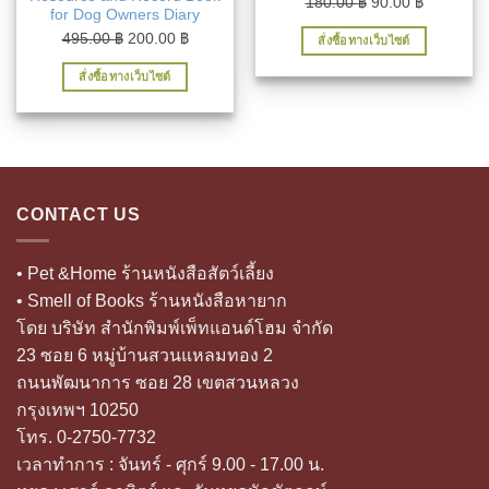
Original
Current
180.00
฿
90.00
฿
for Dog Owners Diary
price
price
Original
Current
495.00
฿
200.00
฿
สั่งซื้อทางเว็บไซต์
was:
is:
price
price
180.00 ฿.
90.00 ฿.
สั่งซื้อทางเว็บไซต์
was:
is:
495.00 ฿.
200.00 ฿.
CONTACT US
• Pet &Home ร้านหนังสือสัตว์เลี้ยง
• Smell of Books ร้านหนังสือหายาก
โดย บริษัท สำนักพิมพ์เพ็ทแอนด์โฮม จำกัด
23 ซอย 6 หมู่บ้านสวนแหลมทอง 2
ถนนพัฒนาการ ซอย 28 เขตสวนหลวง
กรุงเทพฯ 10250
โทร. 0-2750-7732
เวลาทำการ : จันทร์ - ศุกร์ 9.00 - 17.00 น.